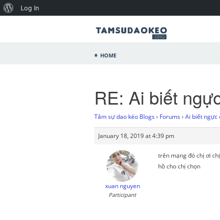
Log In
Home
RE: Ai biết ngự
Tâm sự dao kéo Blogs
›
Forums
›
Ai biết ngực
January 18, 2019 at 4:39 pm
trên mạng đó chị ơi ch
hồ cho chị chọn
xuan nguyen
Participant