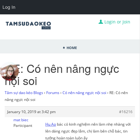
Log In
Login or Join
Home
RE: Có nên nâng ngực
nội soi
Tâm sự dao kéo Blogs
›
Forums
›
Có nên nâng ngực nội soi
›
RE: Có nên
nâng ngực nội soi
January 10, 2019 at 3:42 pm
#16216
mat biec
Hu Ao
bác có kinh nghiệm nên làm nhẹ nhàng với
Participant
lên dáng ngực đẹp lắm, chị làm bên chỗ bác, tin
tưởng hoàn toàn luôn ấy