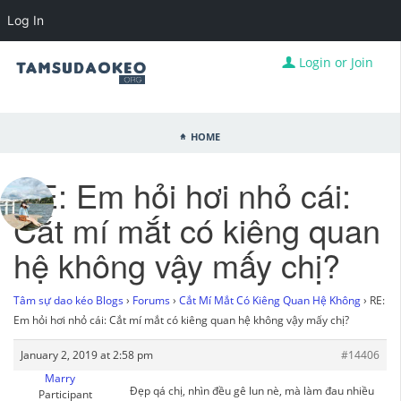
Log In
Login or Join
Home
RE: Em hỏi hơi nhỏ cái:
Cắt mí mắt có kiêng quan
hệ không vậy mấy chị?
Tâm sự dao kéo Blogs
›
Forums
›
Cắt Mí Mắt Có Kiêng Quan Hệ Không
›
RE:
Em hỏi hơi nhỏ cái: Cắt mí mắt có kiêng quan hệ không vậy mấy chị?
January 2, 2019 at 2:58 pm
#14406
Marry
Đẹp qá chị, nhìn đều gê lun nè, mà làm đau nhiều
Participant