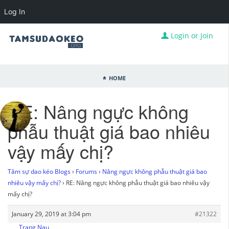
Log In
Login or Join
Home
RE: Nâng ngực không
phẫu thuật giá bao nhiêu
vậy mấy chị?
Tâm sự dao kéo Blogs
›
Forums
›
Nâng ngực không phẫu thuật giá bao
nhiêu vậy mấy chị?
›
RE: Nâng ngực không phẫu thuật giá bao nhiêu vậy
mấy chị?
January 29, 2019 at 3:04 pm
#21322
Trang Nau