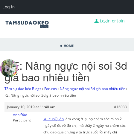
Log In
Login or Join
Home
RE: Nâng ngực nội soi 3d
giá bao nhiêu tiền
Tâm sự dao kéo Blogs
›
Forums
›
Nâng ngực nội soi 3d giá bao nhiêu tiền
›
RE: Nâng ngực nội soi 3d giá bao nhiêu tiền
January 10, 2019 at 11:40 am
#16033
Anh Đào
ku_cunQ. An
làm xong ở lại họ chăm sóc mình 2
Participant
ngày sẽ đc về đó chị, mà thấy 2 ngày họ chăm sóc
chu đáo quá chừng y tá trực suốt rồi mấy chị