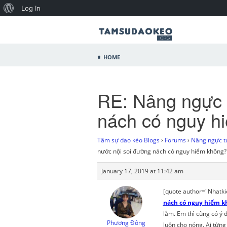
Log In
Home
RE: Nâng ngực t
nách có nguy h
Tâm sự dao kéo Blogs
›
Forums
›
Nâng ngực tú
nước nội soi đường nách có nguy hiểm không?
January 17, 2019 at 11:42 am
[quote author="Nhatki
nách có nguy hiểm k
lắm. Em thì cũng có ý 
Phương Đông
luôn cho nóng. Ai từng