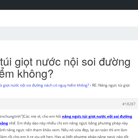
úi giọt nước nội soi đường
iểm không?
i giọt nước nội soi đường nách có nguy hiểm không?
›
RE: Nâng ngực túi giọt
#18287
enchungtinh"]Các mẹ ơi, cho em hỏi
nâng ngực túi giọt nước nội soi đường
hông
nhể. Em thấy dạo này nhiều chị em nâng ngực bằng phương pháp này
định nâng ngực nên tham khảo xem. Nếu nó vừa đẹp, lại an toàn thì em làm
 làm rồi cho em ít re viu với hen. Hay ai biết phương pháp nâng ngực nào tốt