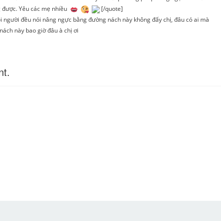
ng được. Yêu các mẹ nhiều
[/quote]
ọi người đều nói nâng ngực bằng đường nách này không đấy chị, đâu có ai mà
ách này bao giờ đâu à chị ơi
nt.