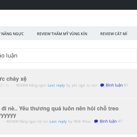
W NÂNG NGỰC
REVIEW THẨM MỸ VÙNG KÍN
REVIEW CẮT MÍ
ực chảy xệ
21 in
.
Last reply
by phi nga tu ton
Bình luận
61
REVIEW Nâng ngực
đi nè.. Yêu thương quá luôn nên hỏi chỗ treo
yyyyyy
.
Last reply
by Nhã Khoa
Bình luận
47
REVIEW Nâng ngực nội soi