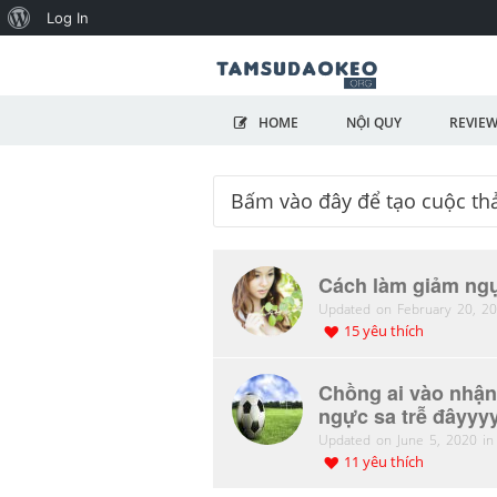
Log In
HOME
NỘI QUY
REVIE
Cách làm giảm ng
Updated on February 20, 20
15 yêu thích
Chồng ai vào nhận 
ngực sa trễ đâyyy
Updated on June 5, 2020 in
11 yêu thích