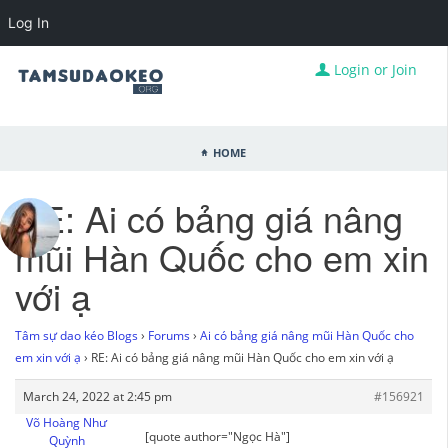
Log In
Login or Join
Home
RE: Ai có bảng giá nâng
mũi Hàn Quốc cho em xin
với ạ
Tâm sự dao kéo Blogs
›
Forums
›
Ai có bảng giá nâng mũi Hàn Quốc cho
em xin với ạ
›
RE: Ai có bảng giá nâng mũi Hàn Quốc cho em xin với ạ
March 24, 2022 at 2:45 pm
#156921
Võ Hoàng Như
[quote author="Ngọc Hà"]
Quỳnh