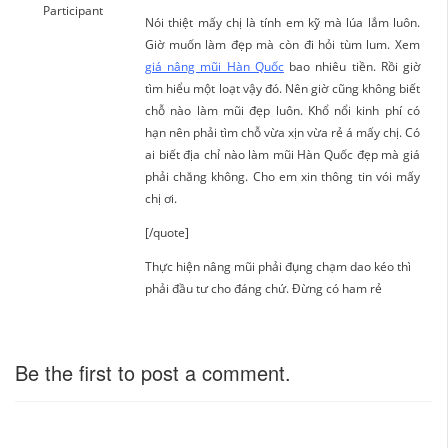
Participant
Nói thiệt mấy chị là tính em kỹ mà lúa lắm luôn.
Giờ muốn làm đẹp mà còn đi hỏi tùm lum. Xem
giá nâng mũi Hàn Quốc
bao nhiêu tiền. Rồi giờ
tìm hiểu một loạt vậy đó. Nên giờ cũng không biết
chỗ nào làm mũi đẹp luôn. Khổ nổi kinh phí có
hạn nên phải tìm chỗ vừa xịn vừa rẻ á mấy chị. Có
ai biết địa chỉ nào làm mũi Hàn Quốc đẹp mà giá
phải chăng không. Cho em xin thông tin vói mấy
chị ơi.
[/quote]
Thực hiện nâng mũi phải đụng chạm dao kéo thì
phải đầu tư cho đáng chứ. Đừng có ham rẻ
Be the first to post a comment.