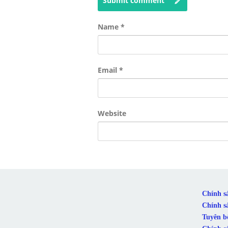
Submit comment
Name
*
Email
*
Website
Chính s
Chính s
Tuyên b