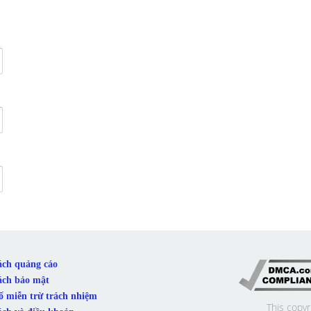
ách quảng cáo
ách bảo mật
ố miễn trừ trách nhiệm
This copyr