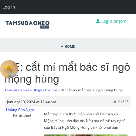
Log In
Login or Join
Home
RE: cắt mí mắt bác sĩ ngô
mộng hùng
Tâm sự dao kéo Blogs
›
Forums
›
RE: cắt mí mắt bác sĩ ngô mộng hùng
January 19, 2024 at 12:44 am
#191625
Hoàng Bảo Ngọc
Mắt này là em thực hiện bên chỗ Bác sĩ Ngô
Participant
Mộng Hùng luôn đây nè. Nếu mà nói về tay nghề
của Bác sĩ Ngô Mộng Hùng thì khỏi phải bàn