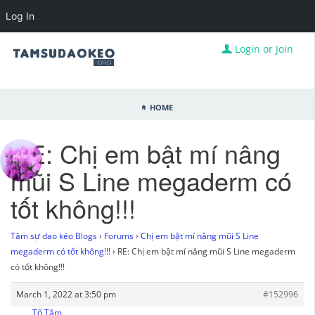
Log In
Login or Join
Home
RE: Chị em bật mí nâng
mũi S Line megaderm có
tốt không!!!
Tâm sự dao kéo Blogs
›
Forums
›
Chị em bật mí nâng mũi S Line
megaderm có tốt không!!!
›
RE: Chị em bật mí nâng mũi S Line megaderm
có tốt không!!!
March 1, 2022 at 3:50 pm
#152996
Tố Tâm