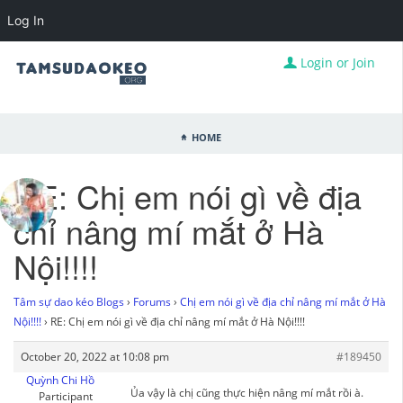
Log In
Login or Join
Home
RE: Chị em nói gì về địa
chỉ nâng mí mắt ở Hà
Nội!!!!
Tâm sự dao kéo Blogs
›
Forums
›
Chị em nói gì về địa chỉ nâng mí mắt ở Hà
Nội!!!!
›
RE: Chị em nói gì về địa chỉ nâng mí mắt ở Hà Nội!!!!
October 20, 2022 at 10:08 pm
#189450
Quỳnh Chi Hồ
Ủa vậy là chị cũng thực hiện nâng mí mắt rồi à.
Participant