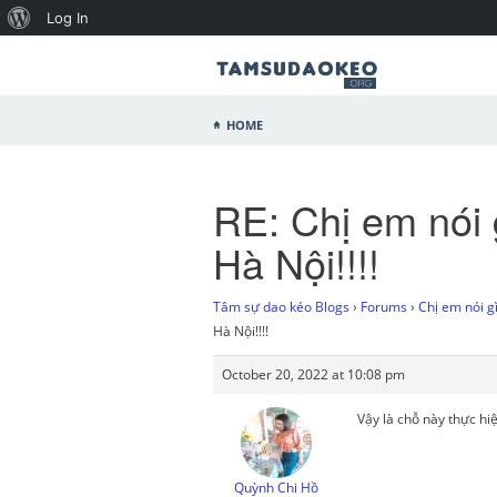
Log In
Home
RE: Chị em nói 
Hà Nội!!!!
Tâm sự dao kéo Blogs
›
Forums
›
Chị em nói gì
Hà Nội!!!!
October 20, 2022 at 10:08 pm
Vậy là chỗ này thực hi
Quỳnh Chi Hồ