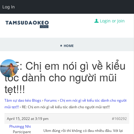
Log In
Login or Join
Home
RE: Chị em nói gì về kiểu
tóc dành cho người mũi
tẹt!!!
Tâm sự dao kéo Blogs
›
Forums
›
Chị em nói gì về kiểu tóc dành cho người
mũi tẹt!!!
›
RE: Chị em nói gì về kiểu tóc dành cho người mũi tẹt!!!
April 15, 2022 at 3:19 pm
#160292
Phươngg Nhi
Ukm đúng rồi thì không có đau nhiều đâu. Với lại
Participant