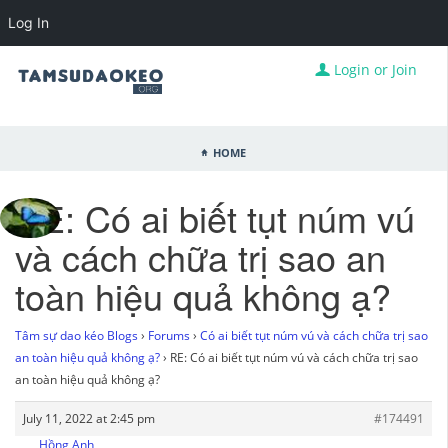
Log In
Login or Join
Home
RE: Có ai biết tụt núm vú
và cách chữa trị sao an
toàn hiệu quả không ạ?
Tâm sự dao kéo Blogs
›
Forums
›
Có ai biết tụt núm vú và cách chữa trị sao
an toàn hiệu quả không ạ?
›
RE: Có ai biết tụt núm vú và cách chữa trị sao
an toàn hiệu quả không ạ?
July 11, 2022 at 2:45 pm
#174491
Hồng Anh