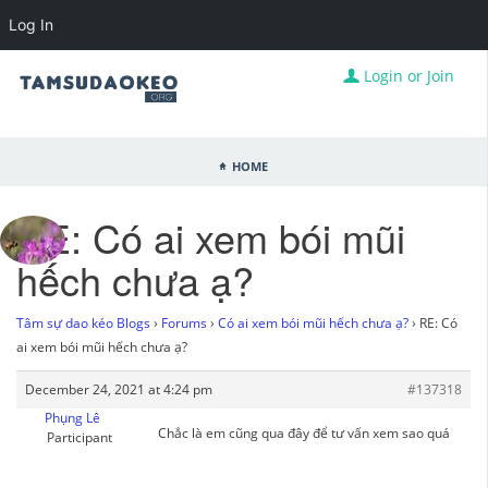
Log In
Login or Join
Home
RE: Có ai xem bói mũi
hếch chưa ạ?
Tâm sự dao kéo Blogs
›
Forums
›
Có ai xem bói mũi hếch chưa ạ?
›
RE: Có
ai xem bói mũi hếch chưa ạ?
December 24, 2021 at 4:24 pm
#137318
Phụng Lê
Chắc là em cũng qua đây để tư vấn xem sao quá
Participant