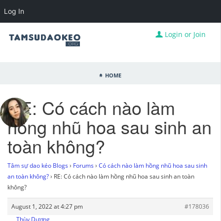
Log In
Login or Join
Home
RE: Có cách nào làm
hồng nhũ hoa sau sinh an
toàn không?
Tâm sự dao kéo Blogs
›
Forums
›
Có cách nào làm hồng nhũ hoa sau sinh
an toàn không?
›
RE: Có cách nào làm hồng nhũ hoa sau sinh an toàn
không?
August 1, 2022 at 4:27 pm
#178036
Thùy Dương