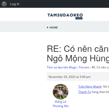
Log In
Home
RE: Có nên căng
Ngô Mộng Hùn
Tâm sự dao kéo Blogs
›
Forums
›
RE: Có nên 
November 29, 2023 at 3:40 pm
Trần Ngọc Khánh
Nó là
Thanh Tú
Sáng than khổ
Đặng Lê
Phương Nhi