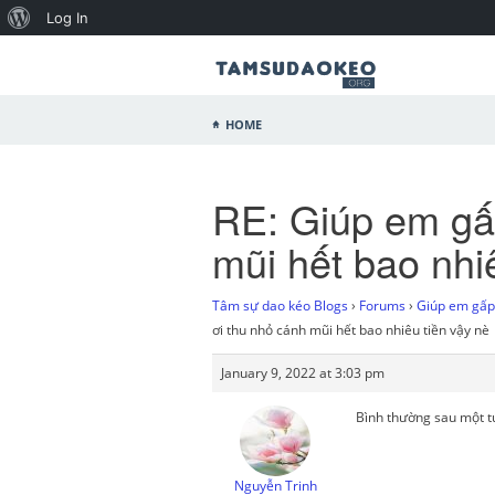
Log In
Home
RE: Giúp em gấp
mũi hết bao nhi
Tâm sự dao kéo Blogs
›
Forums
›
Giúp em gấp 
ơi thu nhỏ cánh mũi hết bao nhiêu tiền vậy nè
January 9, 2022 at 3:03 pm
Bình thường sau một tu
Nguyễn Trinh