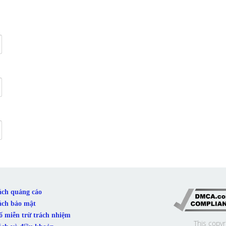
ách quảng cáo
ách bảo mật
ố miễn trừ trách nhiệm
This copyr