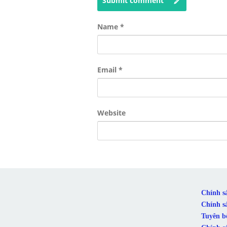
Submit comment
Name
*
Email
*
Website
Chính s
Chính s
Tuyên b