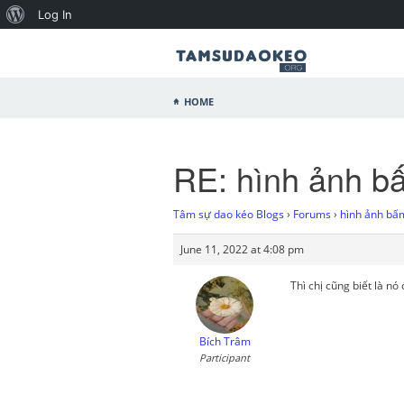
Log In
Home
RE: hình ảnh b
Tâm sự dao kéo Blogs
›
Forums
›
hình ảnh bấ
June 11, 2022 at 4:08 pm
Thì chị cũng biết là n
Bích Trâm
Participant