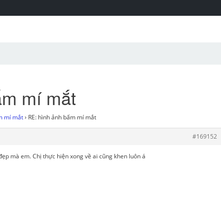
ấm mí mắt
m mí mắt
›
RE: hình ảnh bấm mí mắt
#169152
ó đẹp mà em. Chị thực hiện xong về ai cũng khen luôn á