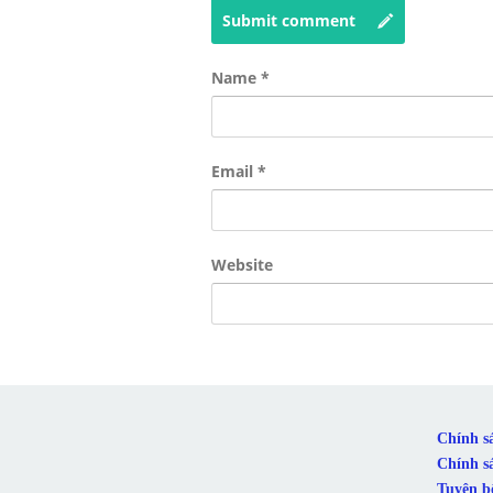
Submit comment
Name
*
Email
*
Website
Chính s
Chính s
Tuyên b