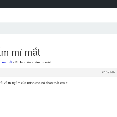
ấm mí mắt
m mí mắt
›
RE: hình ảnh bấm mí mắt
#169146
i rồi về tự ngắm của mình cho nó chân thật em ơi