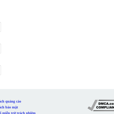
ách quảng cáo
ách bảo mật
ố miễn trừ trách nhiệm