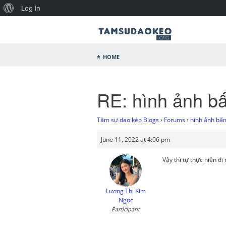
Log In
Home
RE: hình ảnh b
Tâm sự dao kéo Blogs
›
Forums
›
hình ảnh bấ
June 11, 2022 at 4:06 pm
Vậy thì tự thực hiện đ
Lương Thị Kim
Ngọc
Participant