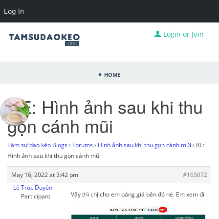
Log In
Login or Join
Home
RE: Hình ảnh sau khi thu
gọn cánh mũi
Tâm sự dao kéo Blogs
›
Forums
›
Hình ảnh sau khi thu gọn cánh mũi
›
RE:
Hình ảnh sau khi thu gọn cánh mũi
May 16, 2022 at 3:42 pm
#165072
Lê Trúc Duyên
Vậy thì chị cho em bảng giá bên đó nè. Em xem đi
Participant