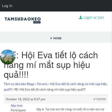
Log In
Login or Join
Home
RE: Hội Eva tiết lộ cách
nâng mí mắt sụp hiệu
quả!!!!
Tâm sự dao kéo Blogs
›
Forums
›
Hội Eva tiết lộ cách nâng mí mắt sụp hiệu
quả!!!!
›
RE: Hội Eva tiết lộ cách nâng mí mắt sụp hiệu quả!!!!
October 18, 2022 at 9:37 pm
#189090
Mai Anh
Vậy à. Tại mẹ em thì cũng có tuổi rồi á nên em sợ
Participant