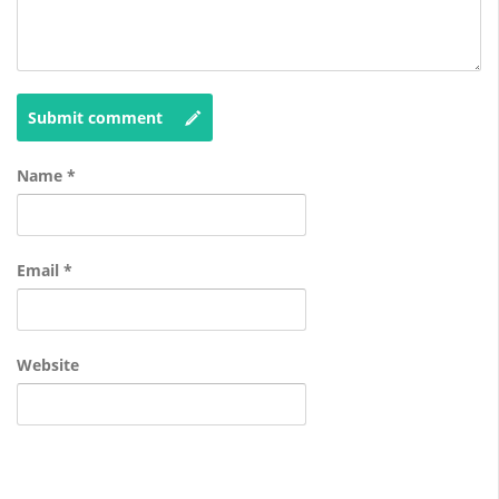
Submit comment
Name
*
Email
*
Website