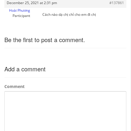
December 25, 2021 at 2:31 pm
#137861
Hoài Phương
Cách nào dạ chị chỉ cho em đi chị
Participant
Be the first to post a comment.
Add a comment
Comment