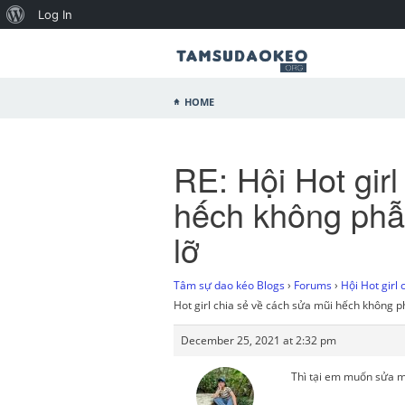
Log In
Home
RE: Hội Hot gir
hếch không phẫu
lỡ
Tâm sự dao kéo Blogs
›
Forums
›
Hội Hot girl 
Hot girl chia sẻ về cách sửa mũi hếch không ph
December 25, 2021 at 2:32 pm
Thì tại em muốn sửa m