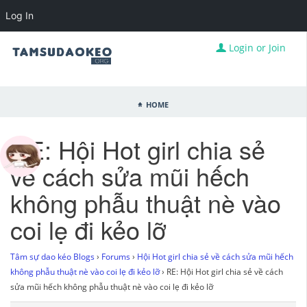
Log In
Login or Join
Home
RE: Hội Hot girl chia sẻ
về cách sửa mũi hếch
không phẫu thuật nè vào
coi lẹ đi kẻo lỡ
Tâm sự dao kéo Blogs
›
Forums
›
Hội Hot girl chia sẻ về cách sửa mũi hếch
không phẫu thuật nè vào coi lẹ đi kẻo lỡ
›
RE: Hội Hot girl chia sẻ về cách
sửa mũi hếch không phẫu thuật nè vào coi lẹ đi kẻo lỡ