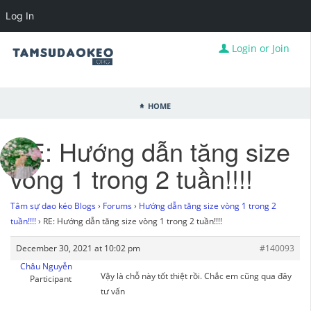
Log In
Login or Join
Home
RE: Hướng dẫn tăng size
vòng 1 trong 2 tuần!!!!
Tâm sự dao kéo Blogs
›
Forums
›
Hướng dẫn tăng size vòng 1 trong 2
tuần!!!!
›
RE: Hướng dẫn tăng size vòng 1 trong 2 tuần!!!!
December 30, 2021 at 10:02 pm
#140093
Châu Nguyễn
Vậy là chỗ này tốt thiệt rồi. Chắc em cũng qua đây
Participant
tư vấn