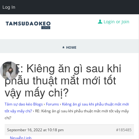
Log In
Login or Join
Home
RE: Kiêng ăn gì sau khi
phẫu thuật mắt mới tốt
vậy mấy chị?
Tâm sự dao kéo Blogs
›
Forums
›
Kiêng ăn gì sau khi phẫu thuật mắt mới
tốt vậy mấy chị?
›
RE: Kiêng ăn gì sau khi phẫu thuật mắt mới tốt vậy mấy
chị?
September 16, 2022 at 10:18 pm
#185485
Nguyễn Linh