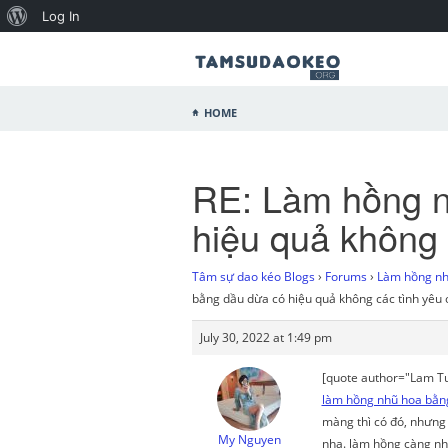
Log In
Home
RE: Làm hồng n
hiệu quả không 
Tâm sự dao kéo Blogs
›
Forums
›
Làm hồng nhũ
bằng dầu dừa có hiệu quả không các tình yêu 
July 30, 2022 at 1:49 pm
[quote author="Lam Tuy
làm hồng nhũ hoa bằn
màng thì có đó, nhưng 
My Nguyen
nha. làm hồng càng nh