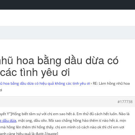
hũ hoa bằng dầu dừa có
các tình yêu ơi
 hoa bằng dầu dừa có hiệu quả không các tình yêu ơi
›
RE: Làm hồng nhũ hoa
ơi
#177738
ết Y"]Hổng biết tâm sự với chị em sao hết á. Em thử đủ cách hết luôn. Nào là
g dầu dừa
, mật ong, dầu oliv. Mà sao chẳng hồng hào thêm tí nào hết á. mịn
mà hồng lên thêm thì hổng thấy. chị em mình có cách nào ok thì chỉ em vơi
anh càng hiệu quả là được.[/quote]