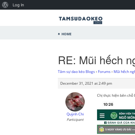
Log In
Home
RE: Mũi hếch ng
Tâm sự dao kéo Blogs
›
Forums
›
Mũi hếch ngh
December 31, 2021 at 2:49 pm
Chị thực hiện bên ch
Quỳnh Chi
Participant