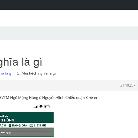
hĩa là gì
ĩa là gì
›
RE: Mũi hếch nghĩa là gì
#140257
ỗ BVTM Ngô Mộng Hùng ở Nguyễn Đình Chiểu quận 3 nè em