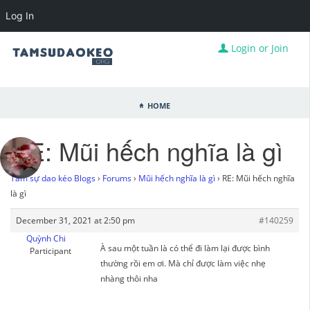
Log In
Login or Join
Home
RE: Mũi hếch nghĩa là gì
Tâm sự dao kéo Blogs
›
Forums
›
Mũi hếch nghĩa là gì
›
RE: Mũi hếch nghĩa
là gì
December 31, 2021 at 2:50 pm
#140259
Quỳnh Chi
À sau một tuần là có thể đi làm lại được bình
Participant
thường rồi em ơi. Mà chỉ được làm việc nhẹ
nhàng thôi nha