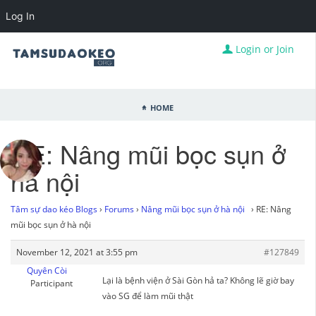
Log In
Login or Join
Home
RE: Nâng mũi bọc sụn ở
hà nội
Tâm sự dao kéo Blogs
›
Forums
›
Nâng mũi bọc sụn ở hà nội
›
RE: Nâng
mũi bọc sụn ở hà nội
November 12, 2021 at 3:55 pm
#127849
Quyên Còi
Lại là bệnh viện ở Sài Gòn hả ta? Không lẽ giờ bay
Participant
vào SG để làm mũi thật