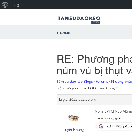
Log In
Home
RE: Phương phá
núm vú bị thụt v
Tâm sự dao kéo Blogs
›
Forums
›
Phương pháp 
hiện tượng núm vú bị thụt vào trong!!!
July 5, 2022 at 2:50 pm
Nó là BVTM Ngô Mộng 
Tuyết Nhung