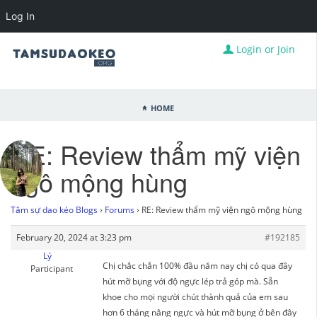
Log In
Login or Join
Home
RE: Review thẩm mỹ viện
ngô mộng hùng
Tâm sự dao kéo Blogs
›
Forums
›
RE: Review thẩm mỹ viện ngô mộng hùng
February 20, 2024 at 3:23 pm
#192185
Lý
Chị chắc chắn 100% đầu năm nay chị có qua đây
Participant
hút mỡ bụng với độ ngực lép trả góp mà. Sẵn
khoe cho mọi người chút thành quả của em sau
hơn 6 tháng nâng ngực và hút mỡ bụng ở bên đây