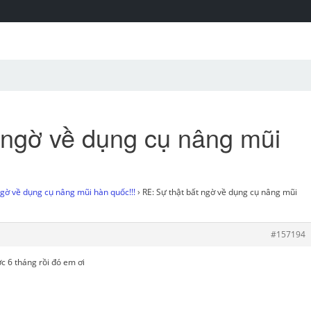
 ngờ về dụng cụ nâng mũi
ngờ về dụng cụ nâng mũi hàn quốc!!!
›
RE: Sự thật bất ngờ về dụng cụ nâng mũi
#157194
c 6 tháng rồi đó em ơi