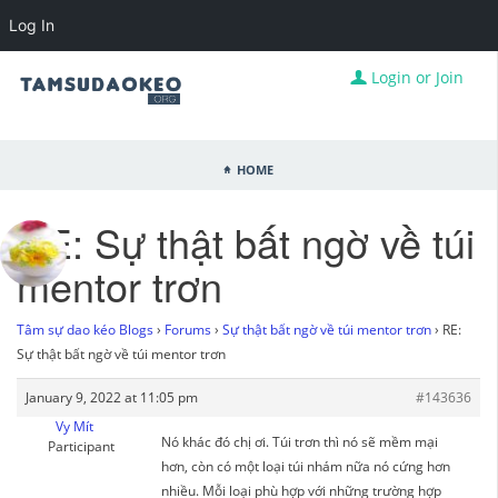
Log In
Login or Join
Home
RE: Sự thật bất ngờ về túi
mentor trơn
Tâm sự dao kéo Blogs
›
Forums
›
Sự thật bất ngờ về túi mentor trơn
›
RE:
Sự thật bất ngờ về túi mentor trơn
January 9, 2022 at 11:05 pm
#143636
Vy Mít
Nó khác đó chị ơi. Túi trơn thì nó sẽ mềm mại
Participant
hơn, còn có một loại túi nhám nữa nó cứng hơn
nhiều. Mỗi loại phù hợp với những trường hợp