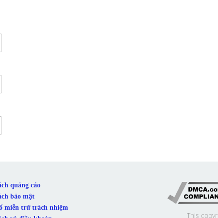
ách quảng cáo
ách bảo mật
ố miễn trừ trách nhiệm
This copyr