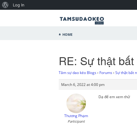
Log In
Home
RE: Sự thật bất
Tâm sự dao kéo Blogs
›
Forums
›
Sự thật bất 
March 6, 2022 at 4:00 pm
Dạ để em xem thử
Thương Phạm
Participant