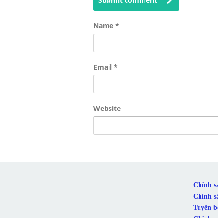
Submit comment
Name
*
Email
*
Website
Chính s
Chính s
Tuyên b