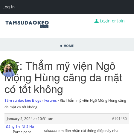
Log In
Login or Join
Home
RE: Thẩm mỹ viện Ngô
Mộng Hùng căng da mặt
có tốt không
Tâm sự dao kéo Blogs
›
Forums
›
RE: Thẩm mỹ viện Ngô Mộng Hùng căng
da mặt có tốt không
January 5, 2024 at 10:51 am
#191430
Đặng Thị Nhã Hà
kakaaaa em đón nhận cái thông điệp này nha
Participant