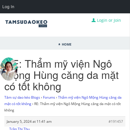
Log In
Login or Join
Home
RE: Thẩm mỹ viện Ngô
Mộng Hùng căng da mặt
có tốt không
Tâm sự dao kéo Blogs
›
Forums
›
Thẩm mỹ viện Ngô Mộng Hùng căng da
mặt có tốt không
›
RE: Thẩm mỹ viện Ngô Mộng Hùng căng da mặt có tốt
không
January 5, 2024 at 11:41 am
#191457
Trần Thị Thu