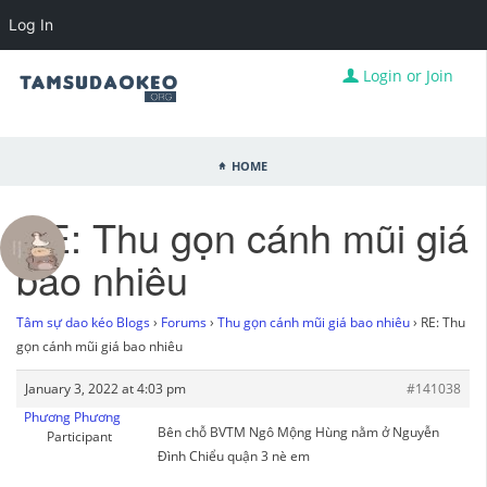
Log In
Login or Join
Home
RE: Thu gọn cánh mũi giá
bao nhiêu
Tâm sự dao kéo Blogs
›
Forums
›
Thu gọn cánh mũi giá bao nhiêu
›
RE: Thu
gọn cánh mũi giá bao nhiêu
January 3, 2022 at 4:03 pm
#141038
Phương Phương
Bên chỗ BVTM Ngô Mộng Hùng nằm ở Nguyễn
Participant
Đình Chiểu quận 3 nè em