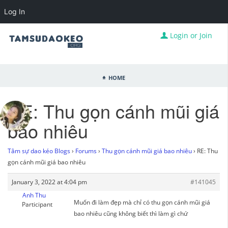
Log In
Login or Join
Home
RE: Thu gọn cánh mũi giá
bao nhiêu
Tâm sự dao kéo Blogs
›
Forums
›
Thu gọn cánh mũi giá bao nhiêu
›
RE: Thu
gọn cánh mũi giá bao nhiêu
January 3, 2022 at 4:04 pm
#141045
Anh Thu
Muốn đi làm đẹp mà chỉ có thu gọn cánh mũi giá
Participant
bao nhiêu cũng không biết thì làm gì chứ