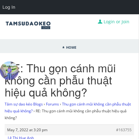
Log In
Login or Join
Home
RE: Thu gọn cánh mũi
không cần phẫu thuật
hiệu quả không?
Tâm sự dao kéo Blogs
›
Forums
›
Thu gọn cánh mũi không cần phẫu thuật
hiệu quả không?
›
RE: Thu gọn cánh mũi không cần phẫu thuật hiệu quả
không?
May 7, 2022 at 3:20 pm
#163755
Lê Thị Hue Anh