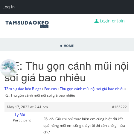
Log In
Login or Join
Home
RE: Thu gọn cánh mũi nội
soi giá bao nhiêu
Tâm sự dao kéo Blogs
›
Forums
›
Thu gọn cánh mũi nội soi giá bao nhiêu
›
RE: Thu gọn cánh mũi nội soi giá bao nhiêu
May 17, 2022 at 2:41 pm
#165222
Ly Bùi
Rồi đó. Giờ chi phí thực hiện em cũng biết rồi kết
Participant
quả nâng mũi em cũng thấy rồi thì còn chờ gì nữa
chứ