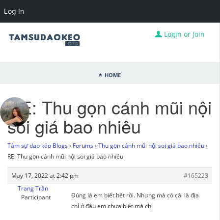
Log In
Login or Join
Home
RE: Thu gọn cánh mũi nội
soi giá bao nhiêu
Tâm sự dao kéo Blogs
›
Forums
›
Thu gọn cánh mũi nội soi giá bao nhiêu
›
RE: Thu gọn cánh mũi nội soi giá bao nhiêu
May 17, 2022 at 2:42 pm
#165223
Trang Trần
Đúng là em biết hết rồi. Nhưng mà có cái là địa
Participant
chỉ ở đâu em chưa biết mà chị