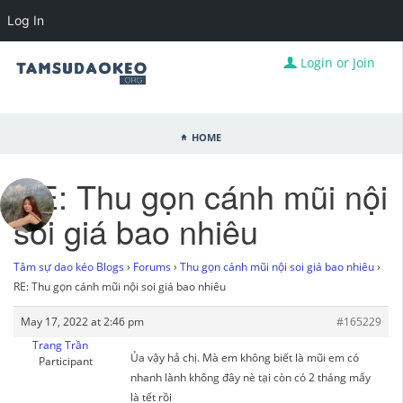
Log In
Login or Join
Home
RE: Thu gọn cánh mũi nội
soi giá bao nhiêu
Tâm sự dao kéo Blogs
›
Forums
›
Thu gọn cánh mũi nội soi giá bao nhiêu
›
RE: Thu gọn cánh mũi nội soi giá bao nhiêu
May 17, 2022 at 2:46 pm
#165229
Trang Trần
Ủa vậy hả chị. Mà em không biết là mũi em có
Participant
nhanh lành không đây nè tại còn có 2 tháng mấy
là tết rồi