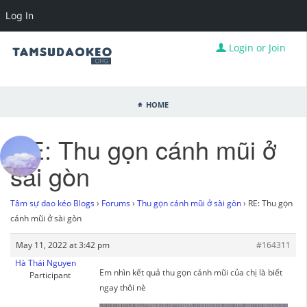
Log In
Login or Join
Home
RE: Thu gọn cánh mũi ở
sài gòn
Tâm sự dao kéo Blogs
›
Forums
›
Thu gọn cánh mũi ở sài gòn
›
RE: Thu gọn
cánh mũi ở sài gòn
May 11, 2022 at 3:42 pm
#164311
Hà Thái Nguyen
Em nhìn kết quả thu gọn cánh mũi của chị là biết
Participant
ngay thôi nè