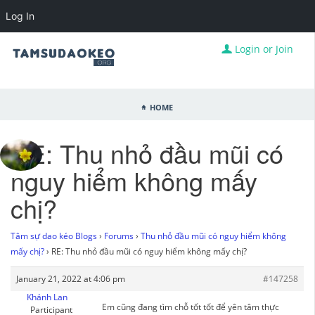
Log In
Login or Join
Home
RE: Thu nhỏ đầu mũi có
nguy hiểm không mấy
chị?
Tâm sự dao kéo Blogs
›
Forums
›
Thu nhỏ đầu mũi có nguy hiểm không
mấy chị?
›
RE: Thu nhỏ đầu mũi có nguy hiểm không mấy chị?
January 21, 2022 at 4:06 pm
#147258
Khánh Lan
Em cũng đang tìm chỗ tốt tốt để yên tâm thực
Participant