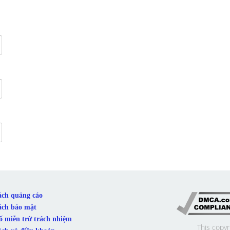
ách quảng cáo
ách bảo mật
ố miễn trừ trách nhiệm
This copyr