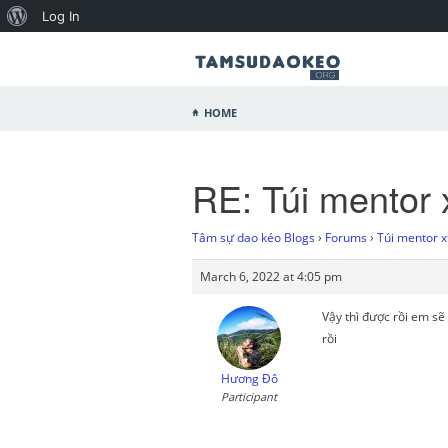
Log In
Home
RE: Túi mentor x
Tâm sự dao kéo Blogs
›
Forums
›
Túi mentor xt
March 6, 2022 at 4:05 pm
Vậy thì được rồi em sẽ 
rồi
Hương Đô
Participant