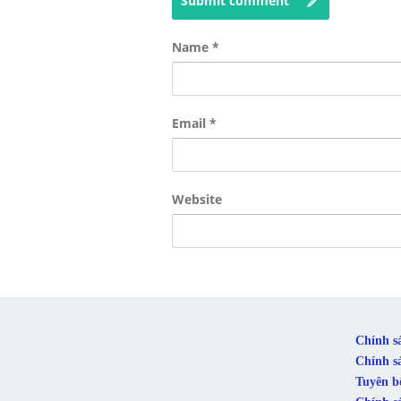
Submit comment
Name
*
Email
*
Website
Chính s
Chính s
Tuyên b