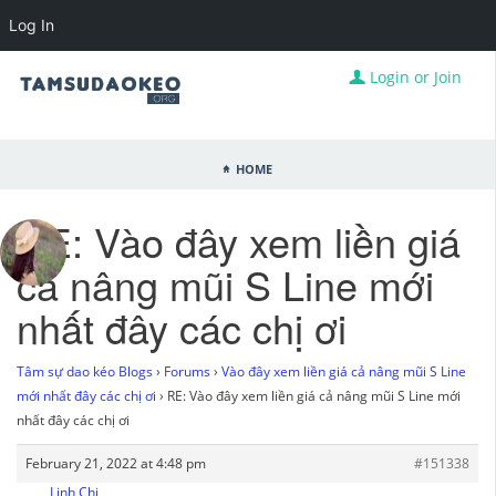
Log In
Login or Join
Home
RE: Vào đây xem liền giá
cả nâng mũi S Line mới
nhất đây các chị ơi
Tâm sự dao kéo Blogs
›
Forums
›
Vào đây xem liền giá cả nâng mũi S Line
mới nhất đây các chị ơi
›
RE: Vào đây xem liền giá cả nâng mũi S Line mới
nhất đây các chị ơi
February 21, 2022 at 4:48 pm
#151338
Linh Chi