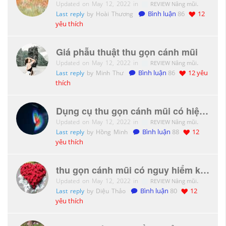
Updated on May 12, 2022 in
.
REVIEW Nâng mũi
Last reply
by Hoài Thương
Bình luận
86
12
yêu thích
Giá phẫu thuật thu gọn cánh mũi
Updated on May 12, 2022 in
.
REVIEW Nâng mũi
Last reply
by Minh Thư
Bình luận
86
12 yêu
thích
Dụng cụ thu gọn cánh mũi có hiệu quả không?
Updated on May 12, 2022 in
.
REVIEW Nâng mũi
Last reply
by Hồng Minh
Bình luận
88
12
yêu thích
thu gọn cánh mũi có nguy hiểm không
Updated on May 12, 2022 in
.
REVIEW Nâng mũi
Last reply
by Diệu Thảo
Bình luận
80
12
yêu thích