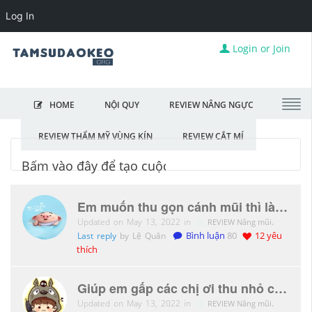
Log In
Login or Join
HOME
NỘI QUY
REVIEW NÂNG NGỰC
REVIEW THẨM MỸ VÙNG KÍN
REVIEW CẮT MÍ
Em muốn thu gọn cánh mũi thì làm ở đâu đẹp các chị ơi
Updated on May 13, 2022 in
.
REVIEW Nâng mũi
Last reply
by Lệ Quân
Bình luận
80
12 yêu
thích
Giúp em gấp các chị ơi thu nhỏ cánh mũi hết bao nhiêu tiền vậy nè
Updated on May 13, 2022 in
.
REVIEW Nâng mũi