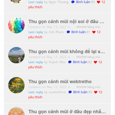
Last reply
by Ngọc Thương
Bình luận
83
12
yêu thích
Thu gọn cánh mũi nội soi ở đâu đẹp
Updated on May 13, 2022 in
.
REVIEW Nâng mũi
Last reply
by Anh Pham
Bình luận
81
12
yêu thích
Thu gọn cánh mũi không để lại sẹo phải không ạ?
Updated on May 13, 2022 in
.
REVIEW Nâng mũi
Last reply
by Huỳnh Như
Bình luận
83
12
yêu thích
Thu gọn cánh mũi webtretho
Updated on May 12, 2022 in
.
REVIEW Nâng mũi
Last reply
by exoticAfrica
Bình luận
89
12
yêu thích
Thu gọn cánh mũi ở đâu đẹp nhất chỉ mình với