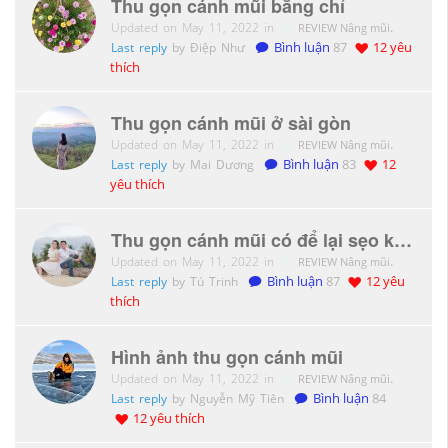
Thu gọn cánh mũi bằng chỉ
Updated on May 11, 2022 in
.
REVIEW Nâng mũi
Last reply
by Điệp Như
Bình luận
87
12 yêu
thích
Thu gọn cánh mũi ở sài gòn
Updated on May 11, 2022 in
.
REVIEW Nâng mũi
Last reply
by Mai Dương
Bình luận
83
12
yêu thích
Thu gọn cánh mũi có để lại sẹo không
Updated on May 11, 2022 in
.
REVIEW Nâng mũi
Last reply
by Tú Trinh
Bình luận
87
12 yêu
thích
Hình ảnh thu gọn cánh mũi
Updated on May 11, 2022 in
.
REVIEW Nâng mũi
Last reply
by Nguyễn Mỹ Tiên
Bình luận
84
12 yêu thích