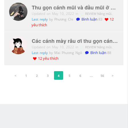
Thu gọn cánh mũi và đầu mũi ở đâu mới đẹp vậy mọi người ơi
Updated on May 10, 2022 in
.
REVIEW Nâng mũi
Last reply
by Phương Chi
Bình luận
83
12
yêu thích
Các cánh mày râu ơi thu gọn cánh mũi cho nam ở đây đẹp vậy
Updated on May 10, 2022 in
.
REVIEW Nâng mũi
Last reply
by Mai Phương Ngô
Bình luận
88
12 yêu thích
<
1
2
3
4
5
6
…
56
>